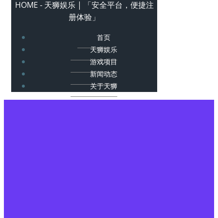
HOME - 天狮娱乐 | 「安全平台，便捷注
册体验」
首页
天狮娱乐
游戏项目
新闻动态
关于天狮