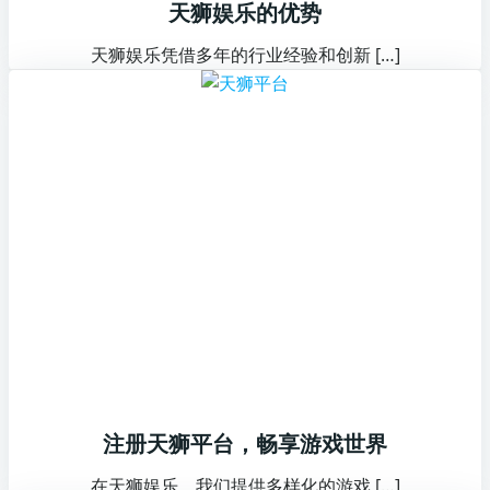
天狮娱乐的优势
天狮娱乐凭借多年的行业经验和创新 […]
注册天狮平台，畅享游戏世界
在天狮娱乐，我们提供多样化的游戏 […]